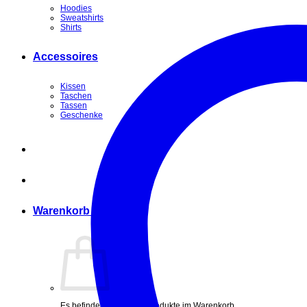
Hoodies
Sweatshirts
Shirts
Accessoires
Kissen
Taschen
Tassen
Geschenke
Warenkorb /
0,00
€
0
Es befinden sich keine Produkte im Warenkorb.