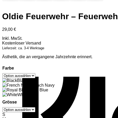
Oldie Feuerwehr – Feuerweh
29,00
€
Inkl. MwSt.
Kostenloser Versand
Lieferzeit: ca. 3-4 Werktage
Ästhetik, die an vergangene Jahrzehnte erinnert.
Farbe
Black
French Navy
Royal Blue
White
Grösse
S