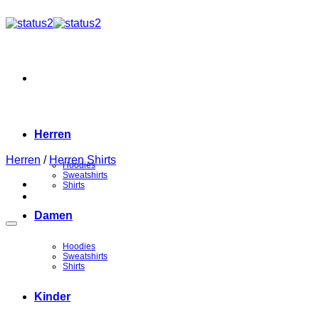
Zum
Inhalt
springen
Herren
Herren
/
Herren Shirts
Hoodies
Sweatshirts
Shirts
Damen
Hoodies
Sweatshirts
Shirts
Kinder