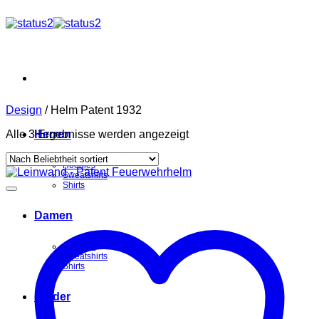
Zum
Inhalt
springen
Design
/
Helm Patent 1932
Nach
Alle 3 Ergebnisse werden angezeigt
Herren
Beliebtheit
sortiert
Hoodies
Sweatshirts
Shirts
Damen
Hoodies
Sweatshirts
Shirts
Kinder