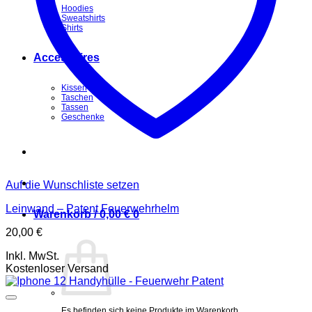
Hoodies
Sweatshirts
Shirts
Accessoires
Kissen
Taschen
Tassen
Geschenke
Auf die Wunschliste setzen
Leinwand – Patent Feuerwehrhelm
Warenkorb /
0,00
€
0
20,00
€
Inkl. MwSt.
Kostenloser Versand
Es befinden sich keine Produkte im Warenkorb.