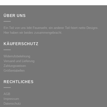
ÜBER UNS
Ein Teil von uns lebt Feuerwehr, ein anderer Teil feiert nette Designs.
Hier haben wir beides zusammengebracht.
KÄUFERSCHUTZ
Widerrufsbelehrung
Versand und Lieferung
Zahlungsweisen
Größentabellen
RECHTLICHES
AGB
Impressum
Datenschutz