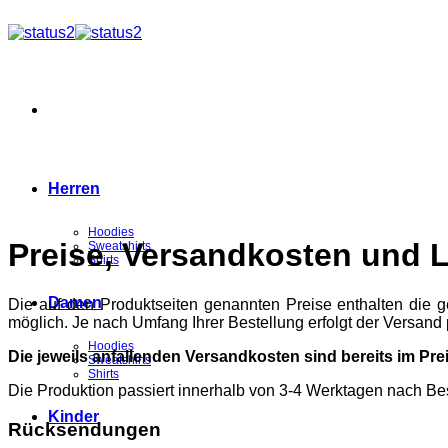
Zum
Inhalt
springen
Herren
Hoodies
Preise, Versandkosten und L
Sweatshirts
Shirts
Damen
Die auf den Produktseiten genannten Preise enthalten die g
möglich. Je nach Umfang Ihrer Bestellung erfolgt der Versa
Hoodies
Die jeweils anfallenden Versandkosten sind bereits im Pre
Sweatshirts
Shirts
Die Produktion passiert innerhalb von 3-4 Werktagen nach Bes
Kinder
Rücksendungen