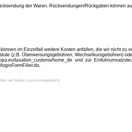
 Rücksendung der Waren. Rücksendungen/Rückgaben können auss
nnen im Einzelfall weitere Kosten anfallen, die wir nicht zu v
instute (z.B. Überweisungsgebühren, Wechselkursgebühren) oder 
uropa.eu/taxation_customs/home_de und zur Einfuhrumsatzsteue
n/loginFormFiller.do.
r haben wir beides zusammengebracht.