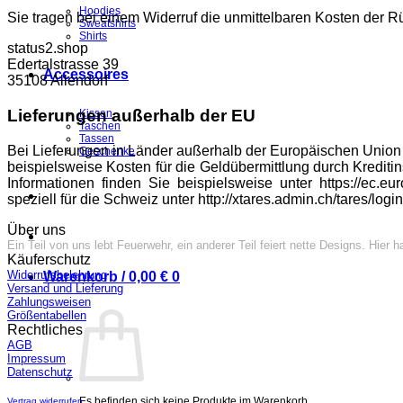
Hoodies
Sie tragen bei einem Widerruf die unmittelbaren Kosten der
Sweatshirts
Shirts
status2.shop
Edertalstrasse 39
Accessoires
35108 Allendorf
Lieferungen außerhalb der EU
Kissen
Taschen
Tassen
Bei Lieferungen in Länder außerhalb der Europäischen Union kö
Geschenke
beispielsweise Kosten für die Geldübermittlung durch Kredit
Informationen finden Sie beispielsweise unter https://ec.e
speziell für die Schweiz unter http://xtares.admin.ch/tares/logi
Über uns
Ein Teil von uns lebt Feuerwehr, ein anderer Teil feiert nette Designs. Hie
Käuferschutz
Widerrufsbelehrung
Warenkorb /
0,00
€
0
Versand und Lieferung
Zahlungsweisen
Größentabellen
Rechtliches
AGB
Impressum
Datenschutz
Es befinden sich keine Produkte im Warenkorb.
Vertrag widerrufen