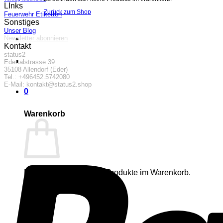
LInks
Zurück zum Shop
Feuerwehr Etiketten
Sonstiges
Unser Blog
Newsletter abonnieren
Kontakt
status2
Edertalstrasse 39
35108 Allendorf (Eder)
Tel.: +496452.5742080
E-Mail: kontakt@status2.shop
0
Warenkorb
Es befinden sich keine Produkte im Warenkorb.
Zurück zum Shop