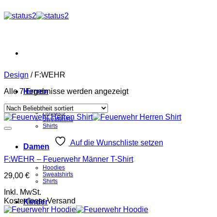
Zum
Inhalt
springen
Design
/
F:WEHR
Nach
Alle 7 Ergebnisse werden angezeigt
Herren
Beliebtheit
sortiert
Hoodies
Sweatshirts
Shirts
Auf die Wunschliste setzen
Damen
F:WEHR – Feuerwehr Männer T-Shirt
Hoodies
Sweatshirts
29,00
€
Shirts
Inkl. MwSt.
Kostenloser Versand
Kinder