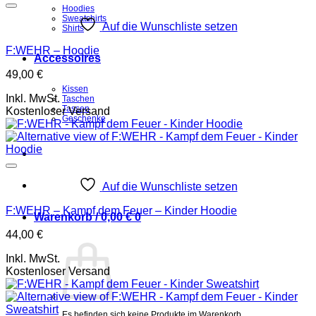
Hoodies
Sweatshirts
Auf die Wunschliste setzen
Shirts
F:WEHR – Hoodie
Accessoires
49,00
€
Kissen
Inkl. MwSt.
Taschen
Tassen
Kostenloser Versand
Geschenke
Auf die Wunschliste setzen
F:WEHR – Kampf dem Feuer – Kinder Hoodie
Warenkorb /
0,00
€
0
44,00
€
Inkl. MwSt.
Kostenloser Versand
Es befinden sich keine Produkte im Warenkorb.