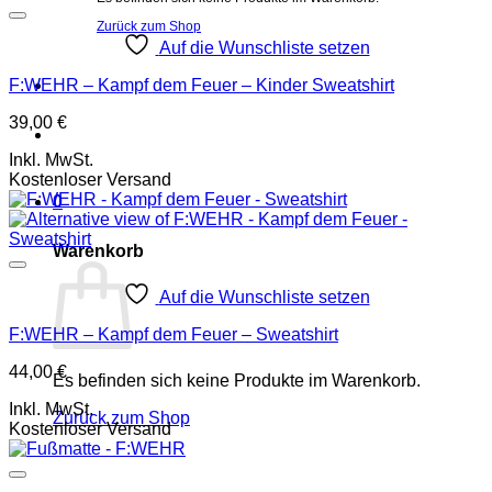
Zurück zum Shop
Auf die Wunschliste setzen
F:WEHR – Kampf dem Feuer – Kinder Sweatshirt
39,00
€
Inkl. MwSt.
Kostenloser Versand
0
Warenkorb
Auf die Wunschliste setzen
F:WEHR – Kampf dem Feuer – Sweatshirt
44,00
€
Es befinden sich keine Produkte im Warenkorb.
Inkl. MwSt.
Zurück zum Shop
Kostenloser Versand
P