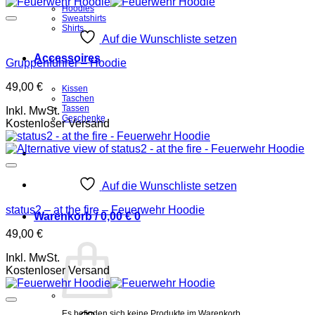
Hoodies
Sweatshirts
Shirts
Auf die Wunschliste setzen
Accessoires
Gruppenführer – Hoodie
49,00
€
Kissen
Taschen
Tassen
Inkl. MwSt.
Geschenke
Kostenloser Versand
Auf die Wunschliste setzen
status2 – at the fire – Feuerwehr Hoodie
Warenkorb /
0,00
€
0
49,00
€
Inkl. MwSt.
Kostenloser Versand
Es befinden sich keine Produkte im Warenkorb.