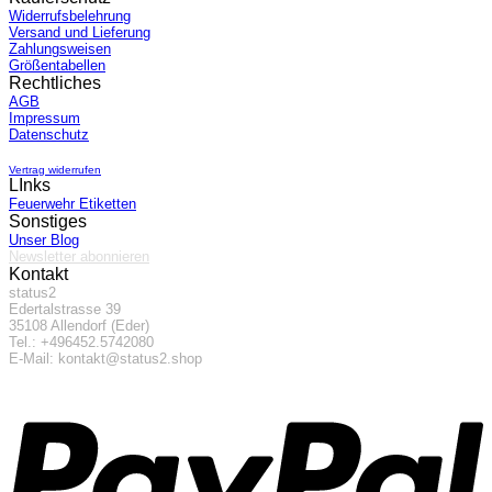
Widerrufsbelehrung
Versand und Lieferung
Zahlungsweisen
Größentabellen
Rechtliches
AGB
Impressum
Datenschutz
Vertrag widerrufen
LInks
Feuerwehr Etiketten
Sonstiges
Unser Blog
Newsletter abonnieren
Kontakt
status2
Edertalstrasse 39
35108 Allendorf (Eder)
Tel.: +496452.5742080
E-Mail: kontakt@status2.shop
P