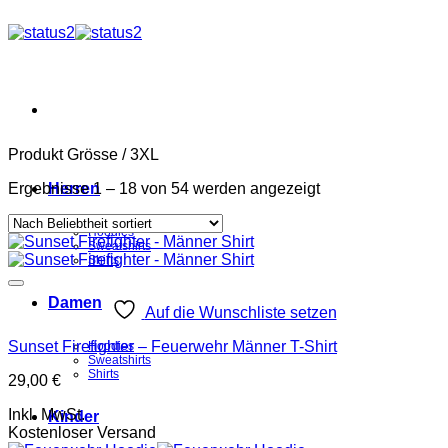
Zum
Inhalt
springen
Produkt Grösse
/
3XL
Nach
Ergebnisse 1 – 18 von 54 werden angezeigt
Herren
Beliebtheit
sortiert
Hoodies
Sweatshirts
Shirts
Damen
Auf die Wunschliste setzen
Sunset Firefighter – Feuerwehr Männer T-Shirt
Hoodies
Sweatshirts
Shirts
29,00
€
Inkl. MwSt.
Kinder
Kostenloser Versand