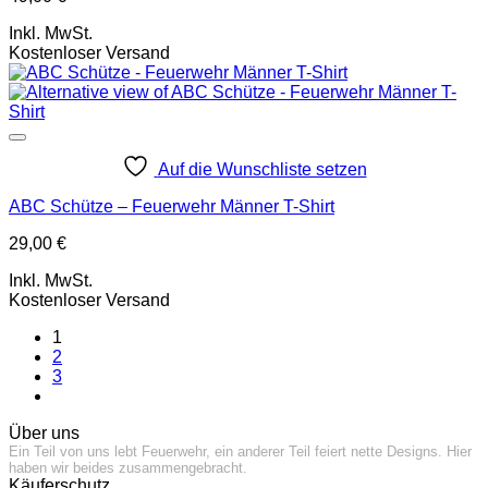
Inkl. MwSt.
Kostenloser Versand
Auf die Wunschliste setzen
ABC Schütze – Feuerwehr Männer T-Shirt
29,00
€
Inkl. MwSt.
Kostenloser Versand
1
2
3
Über uns
Ein Teil von uns lebt Feuerwehr, ein anderer Teil feiert nette Designs. Hier
haben wir beides zusammengebracht.
Käuferschutz