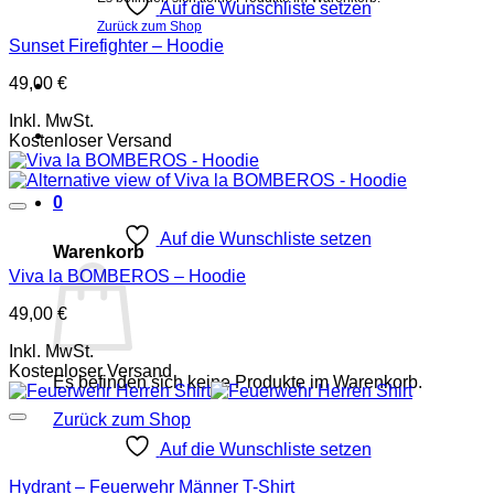
Auf die Wunschliste setzen
Zurück zum Shop
Sunset Firefighter – Hoodie
49,00
€
Inkl. MwSt.
Kostenloser Versand
0
Auf die Wunschliste setzen
Warenkorb
Viva la BOMBEROS – Hoodie
49,00
€
Inkl. MwSt.
Kostenloser Versand
Es befinden sich keine Produkte im Warenkorb.
Zurück zum Shop
Auf die Wunschliste setzen
P
Hydrant – Feuerwehr Männer T-Shirt