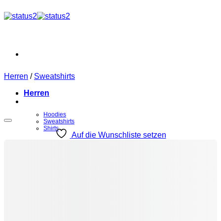
Zum
Inhalt
springen
Herren
/
Sweatshirts
Herren
Hoodies
Sweatshirts
Shirts
Auf die Wunschliste setzen
Damen
Hoodies
Sweatshirts
Shirts
Kinder