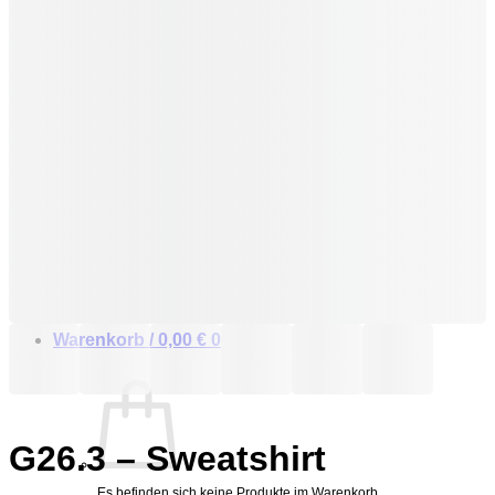
Hoodies
Sweatshirts
Shirts
Accessoires
Kissen
Taschen
Tassen
Geschenke
Warenkorb /
0,00
€
0
G26.3 – Sweatshirt
Es befinden sich keine Produkte im Warenkorb.