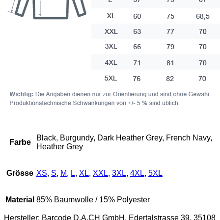
Black, Burgundy, Dark Heather Grey, French Navy,
Farbe
Heather Grey
Grösse
XS
,
S
,
M
,
L
,
XL
,
XXL
,
3XL
,
4XL
,
5XL
Material
85% Baumwolle / 15% Polyester
Hersteller:
Barcode D.A.CH GmbH, Edertalstrasse 39, 35108