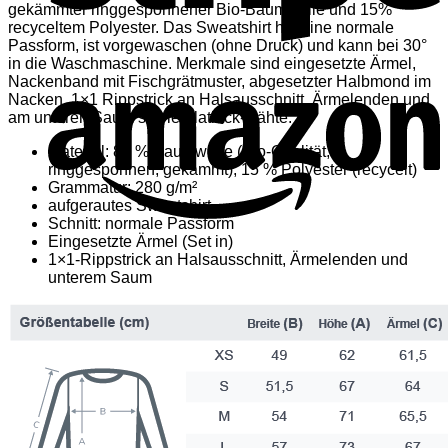
gekämmter ringgesponnener Bio-Baumwolle und 15%
recyceltem Polyester. Das Sweatshirt hat eine normale
Passform, ist vorgewaschen (ohne Druck) und kann bei 30°
in die Waschmaschine. Merkmale sind eingesetzte Ärmel,
Nackenband mit Fischgrätmuster, abgesetzter Halbmond im
Nacken, 1×1 Rippstrick an Halsausschnitt, Ärmelenden und
am unteren Saum sowie Flatlock-Nähte.
Material: 85 % Baumwolle (Bio-Qualität,
ringgesponnen, gekämmt), 15 % Polyester (recycelt)
Grammatur: 280 g/m²
aufgerautes Sweatshirt
Schnitt: normale Passform
Eingesetzte Ärmel (Set in)
1×1-Rippstrick an Halsausschnitt, Ärmelenden und
unterem Saum