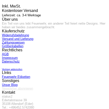
Inkl. MwSt.
Kostenloser Versand
Lieferzeit: ca. 3-4 Werktage
Über uns
Ein Teil von uns lebt Feuerwehr, ein anderer Teil feiert nette Designs. Hier
haben wir beides zusammengebracht.
Käuferschutz
Widerrufsbelehrung
Versand und Lieferung
Zahlungsweisen
Größentabellen
Rechtliches
AGB
Impressum
Datenschutz
Vertrag widerrufen
LInks
Feuerwehr Etiketten
Sonstiges
Unser Blog
Newsletter abonnieren
Kontakt
status2
Edertalstrasse 39
35108 Allendorf (Eder)
Tel.: +496452.5742080