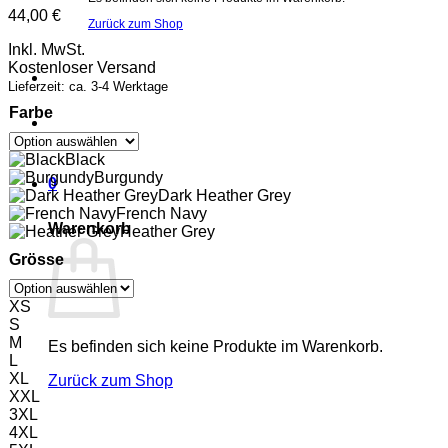
44,00
€
Zurück zum Shop
Inkl. MwSt.
Kostenloser Versand
Lieferzeit: ca. 3-4 Werktage
Farbe
Black
Burgundy
0
Dark Heather Grey
French Navy
Warenkorb
Heather Grey
Grösse
XS
S
M
Es befinden sich keine Produkte im Warenkorb.
L
XL
Zurück zum Shop
XXL
P
3XL
4XL