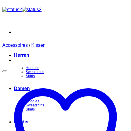
Zum
Inhalt
springen
Accessoires
/
Kissen
Herren
Hoodies
Sweatshirts
Shirts
Damen
Hoodies
Sweatshirts
Shirts
Kinder