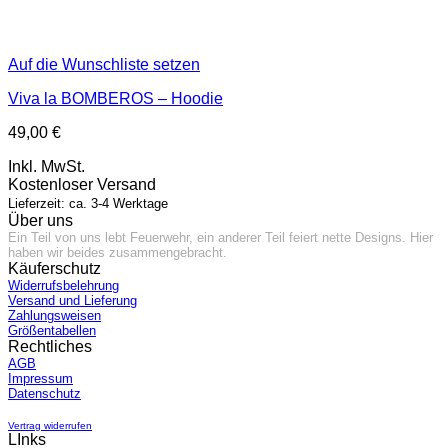
Auf die Wunschliste setzen
Viva la BOMBEROS – Hoodie
49,00
€
Inkl. MwSt.
Kostenloser Versand
Lieferzeit: ca. 3-4 Werktage
Über uns
Ein Teil von uns lebt Feuerwehr, ein anderer Teil feiert nette Designs. Hier
haben wir beides zusammengebracht.
Käuferschutz
Widerrufsbelehrung
Versand und Lieferung
Zahlungsweisen
Größentabellen
Rechtliches
AGB
Impressum
Datenschutz
Vertrag widerrufen
LInks