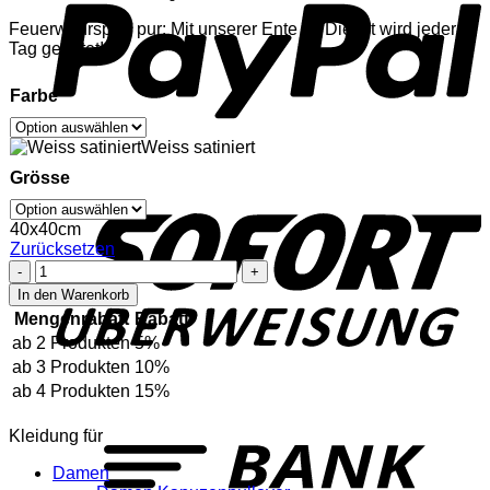
Feuerwehrspaß pur: Mit unserer Ente im Dienst wird jeder
Tag gerettet!
Farbe
Weiss satiniert
Grösse
S
40x40cm
Zurücksetzen
Feuerwehr
Duck
In den Warenkorb
-
Mengenrabatt
Rabatt
Kissen
ab 2 Produkten
5%
Menge
ab 3 Produkten
10%
ab 4 Produkten
15%
T
Kleidung für
Damen