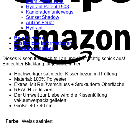
Helm Patent 1932
Hydrant Patent 1903
Kameraden unterwegs
Sunset Shadow
Auf ins Feuer
Hydrant
Beschreibung
Zusätzliche Informationen
Produktsicherheit
Dieses Kissen fühlt sich toll an und sieht richtig schick aus!
Ein echter Blickfang für jedes Zimmer.
Hochwertiger satinierter Kissenbezug mit Füllung
Material: 100% Polyester
Extras: Mit Reißverschluss + Strukturierte Oberfläche
REACH zertifiziert
Der Umwelt zur Liebe wird die Kissenfüllung
vakuumverpackt geliefert
Größe: 40 x 40 cm
Farbe
Weiss satiniert