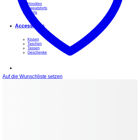
Hoodies
Sweatshirts
Shirts
Accessoires
Kissen
Taschen
Tassen
Geschenke
Auf die Wunschliste setzen
Warenkorb /
0,00
€
0
Es befinden sich keine Produkte im Warenkorb.