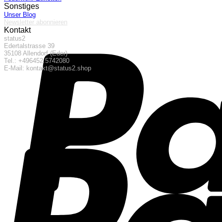
Sonstiges
Unser Blog
Newsletter abonnieren
Kontakt
status2
Edertalstrasse 39
35108 Allendorf (Eder)
Tel.: +496452.5742080
E-Mail: kontakt@status2.shop