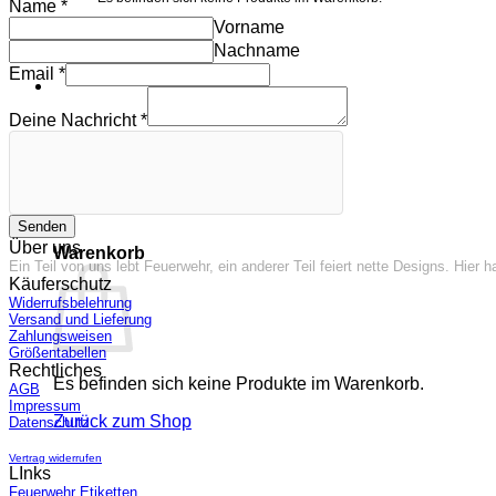
Name
*
Vorname
Zurück zum Shop
Nachname
Email
*
Deine Nachricht
*
0
Senden
Über uns
Warenkorb
Ein Teil von uns lebt Feuerwehr, ein anderer Teil feiert nette Designs. Hie
Käuferschutz
Widerrufsbelehrung
Versand und Lieferung
Zahlungsweisen
Größentabellen
Rechtliches
Es befinden sich keine Produkte im Warenkorb.
AGB
Impressum
Zurück zum Shop
Datenschutz
Vertrag widerrufen
LInks
Feuerwehr Etiketten