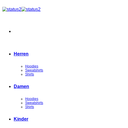
Zum
Inhalt
springen
Herren
Hoodies
Sweatshirts
Shirts
Damen
Hoodies
Sweatshirts
Shirts
Kinder